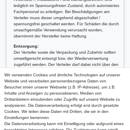
lediglich im Spannungsfreien Zustand, durch autorisiertes
Fachpersonal zu erledigen. Bei Beschädigungen am
Verteiler muss dieser umgehend abgeschaltet /
spannungsfrei geschaltet werden. Für Schäden die durch
unsachgemäße Verwendung verursacht wurden,
übernimmt der Hersteller keine Haftung.
Entsorgung:
Der Verteiler sowie die Verpackung und Zubehör sollten
umweltgerecht entsorgt bzw. der Wiederverwertung
zugeführt werden. Der Verteiler darf dabei nicht über den
Hausmüll entsorgt werden.
Wir verwenden Cookies und ähnliche Technologien auf unserer
WEEE-Reg.-Nr. DE31386385
Website und verarbeiten personenbezogene Daten von
Besucher:innen unserer Webseite (z.B. IP-Adresse), um z.B.
Inhalte und Anzeigen zu personalisieren, Medien von
Drittanbietern einzubinden oder Zugriffe auf unsere Website zu
analysieren. Die Datenverarbeitung erfolgt erst durch gesetzte
Lieferzeit etwa 1 bis 3 Werktage
Cookies. Wir teilen diese Daten mit Dritten, die wir in den
Einstellungen benennen.
Die Datenverarbeitung kann mit Einwilligung oder aufgrund eines
Kostenloser Versand ab 199 EURO Warenwert
berechtigten Interesses erfolgen. Die Zustimmung kann erteilt