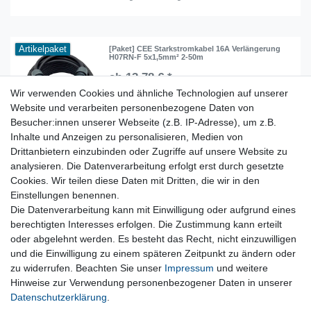
Artikelpaket
[Paket] CEE Starkstromkabel 16A Verlängerung
H07RN-F 5x1,5mm² 2-50m
ab 13,78 € *
Wir verwenden Cookies und ähnliche Technologien auf unserer
Artikel anzeigen
Website und verarbeiten personenbezogene Daten von
*
inkl. ges. MwSt.
zzgl.
Versandkosten
Besucher:innen unserer Webseite (z.B. IP-Adresse), um z.B.
Inhalte und Anzeigen zu personalisieren, Medien von
Drittanbietern einzubinden oder Zugriffe auf unsere Website zu
analysieren. Die Datenverarbeitung erfolgt erst durch gesetzte
Lieferzeit etwa 1 bis 3 Werktage
Cookies. Wir teilen diese Daten mit Dritten, die wir in den
Einstellungen benennen.
Die Datenverarbeitung kann mit Einwilligung oder aufgrund eines
Kostenloser Versand ab 199 EURO Warenwert
berechtigten Interesses erfolgen. Die Zustimmung kann erteilt
oder abgelehnt werden. Es besteht das Recht, nicht einzuwilligen
30 Tage Rückgaberecht
und die Einwilligung zu einem späteren Zeitpunkt zu ändern oder
zu widerrufen. Beachten Sie unser
Impressum
und weitere
Hinweise zur Verwendung personenbezogener Daten in unserer
Daten­schutz­erklärung
.
sichere Bezahlverfahren