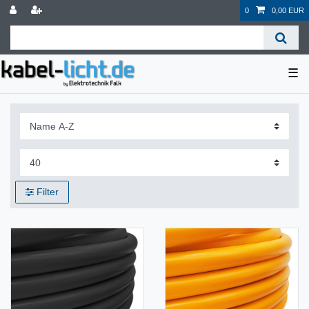
0
0,00 EUR
☰
Filter