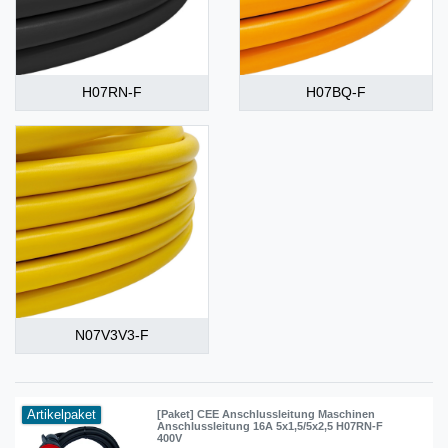
H07RN-F
H07BQ-F
N07V3V3-F
Artikelpaket
[Paket] CEE Anschlussleitung Maschinen
Anschlussleitung 16A 5x1,5/5x2,5 H07RN-F
400V