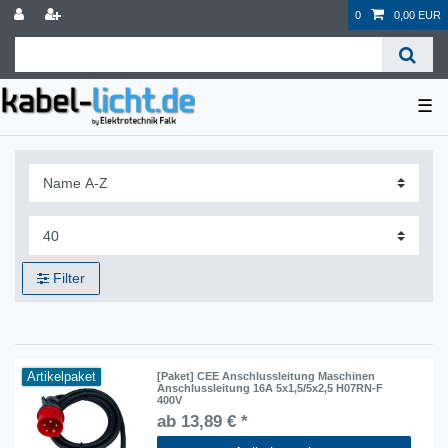
0
0,00 EUR
☰
Filter
Artikelpaket
[Paket] CEE Anschlussleitung Maschinen
Anschlussleitung 16A 5x1,5/5x2,5 H07RN-F
400V
ab 13,89 € *