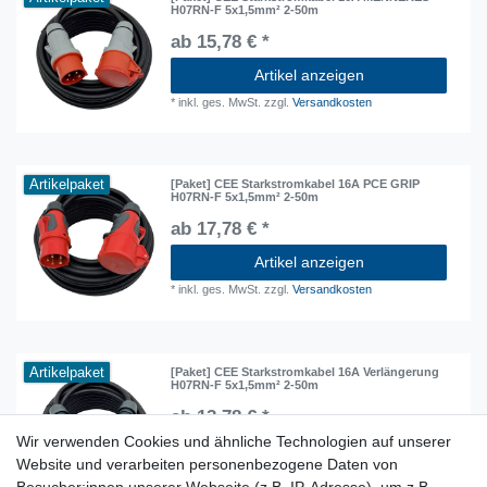
H07RN-F 5x1,5mm² 2-50m
ab 15,78 € *
Artikel anzeigen
*
inkl. ges. MwSt.
zzgl.
Versandkosten
Artikelpaket
[Paket] CEE Starkstromkabel 16A PCE GRIP
H07RN-F 5x1,5mm² 2-50m
ab 17,78 € *
Artikel anzeigen
*
inkl. ges. MwSt.
zzgl.
Versandkosten
Artikelpaket
[Paket] CEE Starkstromkabel 16A Verlängerung
H07RN-F 5x1,5mm² 2-50m
ab 13,78 € *
Wir verwenden Cookies und ähnliche Technologien auf unserer
Artikel anzeigen
Website und verarbeiten personenbezogene Daten von
*
inkl. ges. MwSt.
zzgl.
Versandkosten