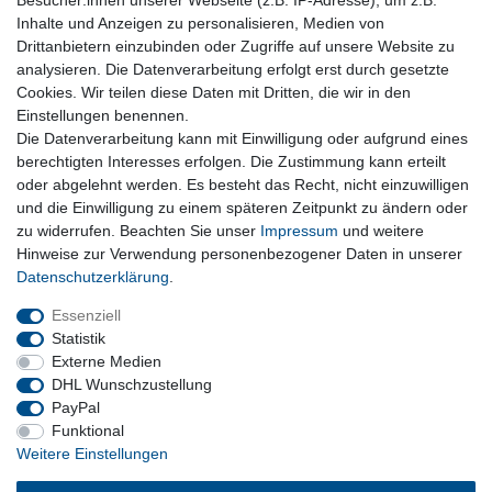
Besucher:innen unserer Webseite (z.B. IP-Adresse), um z.B.
Inhalte und Anzeigen zu personalisieren, Medien von
Drittanbietern einzubinden oder Zugriffe auf unsere Website zu
analysieren. Die Datenverarbeitung erfolgt erst durch gesetzte
Lieferzeit etwa 1 bis 3 Werktage
Cookies. Wir teilen diese Daten mit Dritten, die wir in den
Einstellungen benennen.
Die Datenverarbeitung kann mit Einwilligung oder aufgrund eines
Kostenloser Versand ab 199 EURO Warenwert
berechtigten Interesses erfolgen. Die Zustimmung kann erteilt
oder abgelehnt werden. Es besteht das Recht, nicht einzuwilligen
30 Tage Rückgaberecht
und die Einwilligung zu einem späteren Zeitpunkt zu ändern oder
zu widerrufen. Beachten Sie unser
Impressum
und weitere
Hinweise zur Verwendung personenbezogener Daten in unserer
Daten­schutz­erklärung
.
sichere Bezahlverfahren
Essenziell
Statistik
Externe Medien
DHL Wunschzustellung
PayPal
Funktional
Weitere Einstellungen