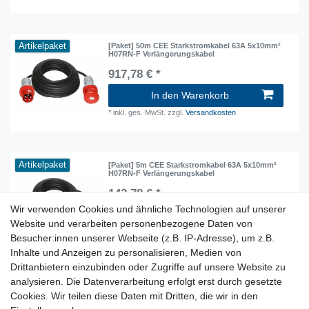
Artikelpaket
[Paket] 50m CEE Starkstromkabel 63A 5x10mm²
H07RN-F Verlängerungskabel
917,78 € *
In den Warenkorb
*
inkl. ges. MwSt.
zzgl.
Versandkosten
Artikelpaket
[Paket] 5m CEE Starkstromkabel 63A 5x10mm²
H07RN-F Verlängerungskabel
142,78 € *
Wir verwenden Cookies und ähnliche Technologien auf unserer
In den Warenkorb
Website und verarbeiten personenbezogene Daten von
*
inkl. ges. MwSt.
zzgl.
Versandkosten
Besucher:innen unserer Webseite (z.B. IP-Adresse), um z.B.
Inhalte und Anzeigen zu personalisieren, Medien von
Drittanbietern einzubinden oder Zugriffe auf unsere Website zu
analysieren. Die Datenverarbeitung erfolgt erst durch gesetzte
Lieferzeit etwa 1 bis 3 Werktage
Cookies. Wir teilen diese Daten mit Dritten, die wir in den