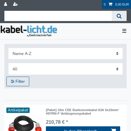
0
0,00 EUR
☰
Filter
Artikelpaket
[Paket] 10m CEE Starkstromkabel 63A 5x10mm²
H07RN-F Verlängerungskabel
210,78 € *
In den Warenkorb