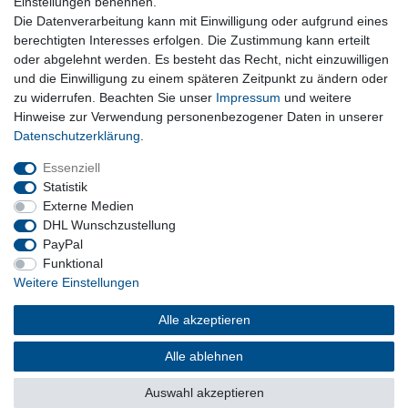
Einstellungen benennen.
Die Datenverarbeitung kann mit Einwilligung oder aufgrund eines
Kostenloser Versand ab 199 EURO Warenwert
berechtigten Interesses erfolgen. Die Zustimmung kann erteilt
oder abgelehnt werden. Es besteht das Recht, nicht einzuwilligen
30 Tage Rückgaberecht
und die Einwilligung zu einem späteren Zeitpunkt zu ändern oder
zu widerrufen. Beachten Sie unser
Impressum
und weitere
Hinweise zur Verwendung personenbezogener Daten in unserer
Daten­schutz­erklärung
.
sichere Bezahlverfahren
Essenziell
Statistik
Externe Medien
DHL Wunschzustellung
PayPal
Funktional
Weitere Einstellungen
Alle akzeptieren
Barrierefreiheitserklärung
Widerrufsrecht
Vertrag widerrufen
Impressum
Datenschutzerklärung
AGB
Alle ablehnen
Kontakt
Versand und Kosten
Über uns
Auswahl akzeptieren