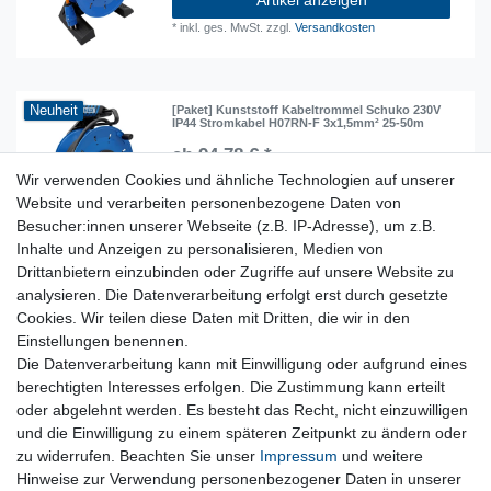
*
inkl. ges. MwSt.
zzgl.
Versandkosten
Neuheit
[Paket] Kunststoff Kabeltrommel Schuko 230V
IP44 Stromkabel H07RN-F 3x1,5mm² 25-50m
ab 94,78 € *
Wir verwenden Cookies und ähnliche Technologien auf unserer
Artikel anzeigen
Website und verarbeiten personenbezogene Daten von
*
inkl. ges. MwSt.
zzgl.
Versandkosten
Besucher:innen unserer Webseite (z.B. IP-Adresse), um z.B.
Inhalte und Anzeigen zu personalisieren, Medien von
Drittanbietern einzubinden oder Zugriffe auf unsere Website zu
analysieren. Die Datenverarbeitung erfolgt erst durch gesetzte
Lieferzeit etwa 1 bis 3 Werktage
Cookies. Wir teilen diese Daten mit Dritten, die wir in den
Einstellungen benennen.
Die Datenverarbeitung kann mit Einwilligung oder aufgrund eines
Kostenloser Versand ab 199 EURO Warenwert
berechtigten Interesses erfolgen. Die Zustimmung kann erteilt
oder abgelehnt werden. Es besteht das Recht, nicht einzuwilligen
30 Tage Rückgaberecht
und die Einwilligung zu einem späteren Zeitpunkt zu ändern oder
zu widerrufen. Beachten Sie unser
Impressum
und weitere
Hinweise zur Verwendung personenbezogener Daten in unserer