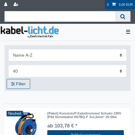
0
0,00 EUR
☰
Filter
Neuheit
[Paket] Kunststoff Kabeltrommel Schuko 230V
IP44 Stromkabel H07BQ-F 3x1,5mm² 25-50m
ab 103,78 € *
Artikel anzeigen