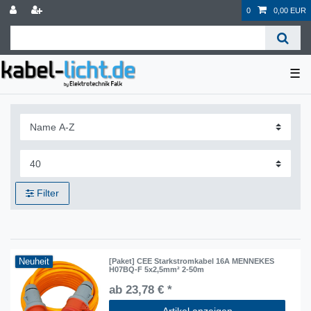
0
0,00 EUR
☰
Filter
Neuheit
[Paket] CEE Starkstromkabel 16A MENNEKES
H07BQ-F 5x2,5mm² 2-50m
ab 23,78 € *
Artikel anzeigen