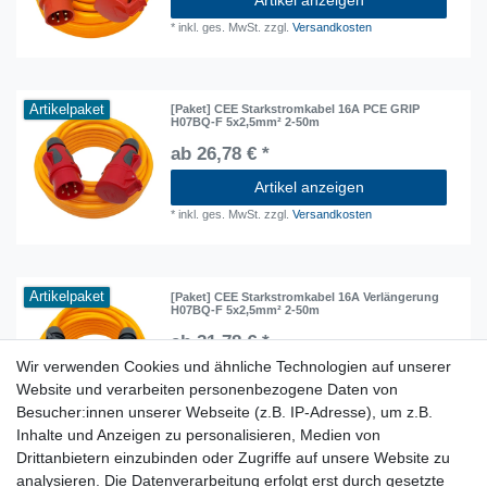
*
inkl. ges. MwSt.
zzgl.
Versandkosten
Artikelpaket
[Paket] CEE Starkstromkabel 16A PCE GRIP
H07BQ-F 5x2,5mm² 2-50m
ab 26,78 € *
Artikel anzeigen
*
inkl. ges. MwSt.
zzgl.
Versandkosten
Artikelpaket
[Paket] CEE Starkstromkabel 16A Verlängerung
H07BQ-F 5x2,5mm² 2-50m
ab 21,78 € *
Wir verwenden Cookies und ähnliche Technologien auf unserer
Artikel anzeigen
Website und verarbeiten personenbezogene Daten von
*
inkl. ges. MwSt.
zzgl.
Versandkosten
Besucher:innen unserer Webseite (z.B. IP-Adresse), um z.B.
Inhalte und Anzeigen zu personalisieren, Medien von
Drittanbietern einzubinden oder Zugriffe auf unsere Website zu
analysieren. Die Datenverarbeitung erfolgt erst durch gesetzte