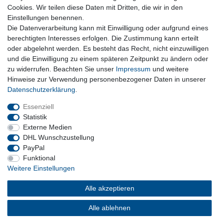
Lieferzeit etwa 1 bis 3 Werktage
Cookies. Wir teilen diese Daten mit Dritten, die wir in den
Einstellungen benennen.
Die Datenverarbeitung kann mit Einwilligung oder aufgrund eines
Kostenloser Versand ab 199 EURO Warenwert
berechtigten Interesses erfolgen. Die Zustimmung kann erteilt
oder abgelehnt werden. Es besteht das Recht, nicht einzuwilligen
30 Tage Rückgaberecht
und die Einwilligung zu einem späteren Zeitpunkt zu ändern oder
zu widerrufen. Beachten Sie unser
Impressum
und weitere
Hinweise zur Verwendung personenbezogener Daten in unserer
Daten­schutz­erklärung
.
sichere Bezahlverfahren
Essenziell
Statistik
Externe Medien
DHL Wunschzustellung
PayPal
Funktional
Weitere Einstellungen
Alle akzeptieren
Barrierefreiheitserklärung
Widerrufsrecht
Vertrag widerrufen
Impressum
Datenschutzerklärung
AGB
Alle ablehnen
Kontakt
Versand und Kosten
Über uns