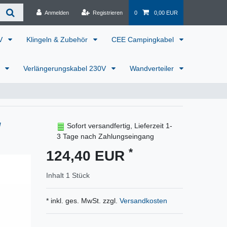
Anmelden
Registrieren
0
0,00 EUR
0V
Klingeln & Zubehör
CEE Campingkabel
r
Verlängerungskabel 230V
Wandverteiler
/
Sofort versandfertig, Lieferzeit 1-
3 Tage nach Zahlungseingang
*
124,40 EUR
Inhalt
1
Stück
* inkl. ges. MwSt. zzgl.
Versandkosten