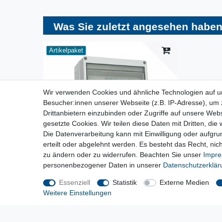
Was Sie zuletzt angesehen haben
Artikelpaket
Wir verwenden Cookies und ähnliche Technologien auf 
Besucher:innen unserer Webseite (z.B. IP-Adresse), um z
Drittanbietern einzubinden oder Zugriffe auf unsere Webs
gesetzte Cookies. Wir teilen diese Daten mit Dritten, die
Die Datenverarbeitung kann mit Einwilligung oder aufgru
erteilt oder abgelehnt werden. Es besteht das Recht, nich
zu ändern oder zu widerrufen. Beachten Sie unser
Impr
personenbezogener Daten in unserer
Daten­schutz­erklä
Essenziell
Statistik
Externe Medien
[Paket] Wandverteiler Baustromverteiler EL 1x32A
CEE / 1x16A CEE / 4x230V mit LS und FI
Weitere Einstellungen
124,40 € *
*
inkl. ges. MwSt.
zzgl.
Versandkosten