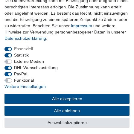
Die Datenverarbeitung kann mit Einwilligung oder aufgrund eines
Kostenloser Versand ab 199 EURO Warenwert
berechtigten Interesses erfolgen. Die Zustimmung kann erteilt
oder abgelehnt werden. Es besteht das Recht, nicht einzuwilligen
30 Tage Rückgaberecht
und die Einwilligung zu einem späteren Zeitpunkt zu ändern oder
zu widerrufen. Beachten Sie unser
Impressum
und weitere
Hinweise zur Verwendung personenbezogener Daten in unserer
Daten­schutz­erklärung
.
sichere Bezahlverfahren
Essenziell
Statistik
Externe Medien
DHL Wunschzustellung
PayPal
Funktional
Weitere Einstellungen
Alle akzeptieren
Barrierefreiheitserklärung
Widerrufsrecht
Vertrag widerrufen
Impressum
Datenschutzerklärung
AGB
Alle ablehnen
Kontakt
Versand und Kosten
Über uns
Auswahl akzeptieren