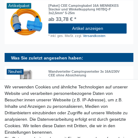
Artikelpaket
[Paket] CEE Campingkabel 16A MENNEKES
Stecker und Winkelkupplung H07BQ-F
3x2,5mm² 5-25m
ab 33,78 € *
Artikel anzeigen
*
inkl. ges. MwSt.
zzgl.
Versandkosten
Was Sie zuletzt angesehen haben:
Neuheit
Wandverteiler Campingverteiler 3x 16A/230V
CEE ohne Absicherung
72,78 € *
Wir verwenden Cookies und ähnliche Technologien auf unserer
In den Warenkorb
Website und verarbeiten personenbezogene Daten von
Besucher:innen unserer Webseite (z.B. IP-Adresse), um z.B.
*
inkl. ges. MwSt.
zzgl.
Versandkosten
Inhalte und Anzeigen zu personalisieren, Medien von
Drittanbietern einzubinden oder Zugriffe auf unsere Website zu
analysieren. Die Datenverarbeitung erfolgt erst durch gesetzte
Lieferzeit etwa 1 bis 3 Werktage
Cookies. Wir teilen diese Daten mit Dritten, die wir in den
Einstellungen benennen.