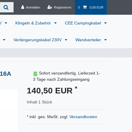
Anmelden
Registrieren
0
0,00 EUR
0V
Klingeln & Zubehör
CEE Campingkabel
r
Verlängerungskabel 230V
Wandverteiler
x16A
Sofort versandfertig, Lieferzeit 1-
3 Tage nach Zahlungseingang
*
140,50 EUR
Inhalt
1
Stück
* inkl. ges. MwSt. zzgl.
Versandkosten