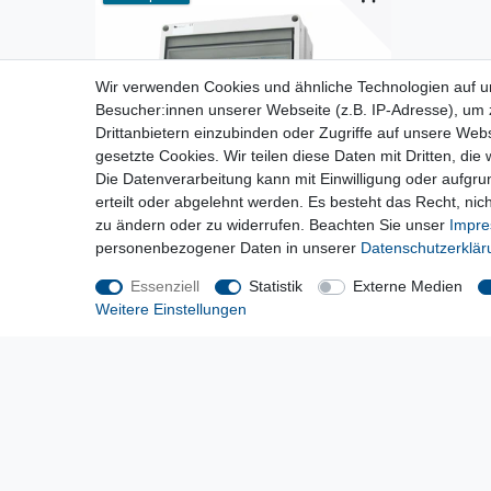
Wir verwenden Cookies und ähnliche Technologien auf 
Besucher:innen unserer Webseite (z.B. IP-Adresse), um z
Drittanbietern einzubinden oder Zugriffe auf unsere Webs
gesetzte Cookies. Wir teilen diese Daten mit Dritten, die
Die Datenverarbeitung kann mit Einwilligung oder aufgru
erteilt oder abgelehnt werden. Es besteht das Recht, nich
zu ändern oder zu widerrufen. Beachten Sie unser
Impr
personenbezogener Daten in unserer
Daten­schutz­erklä
Essenziell
Statistik
Externe Medien
[Paket] Wandverteiler Baustromverteiler 1x32A
CEE / 1x16A CEE / 4x230V mit LS und FI
Weitere Einstellungen
140,50 € *
*
inkl. ges. MwSt.
zzgl.
Versandkosten
Lieferzeit etwa 1 bis 3 Werktage