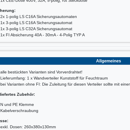
1x CEE-Dose 400V, 32A, 5-polig, rot Steckdose
herung:
2x 1-polig LS C16A Sicherungsautomaten
1x 3-polig LS C16A Sicherungsautomat
1x 3-polig LS C32A Sicherungsautomat
1x FI Absicherung 40A - 30mA - 4-Polig TYP A
Allgemeines
alle bestückten Varianten sind Vorverdrahtet!
Lieferumfang: 1 x Wandverteiler Kunststoff für Feuchtraum
bei Varianten ohne FI: Die Zuleitung für diesen Verteiler sollte mit ei
liefertes Zubehör:
N und PE Klemme
Kabelverschraubung
sse:
exkl. Dosen: 260x380x130mm