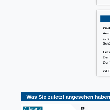
War
Ansc
zu e
Schä
Ent
Der 
Der 
WEE
Was Sie zuletzt angesehen haben
Artikelpaket