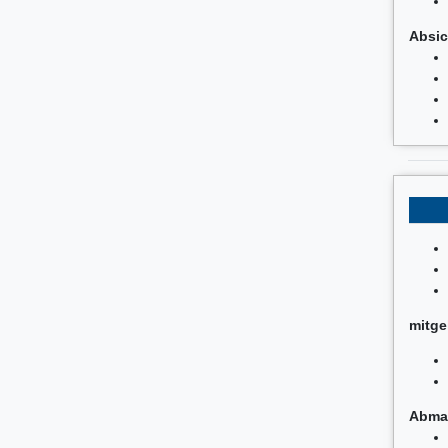
Absic
mitge
Abma