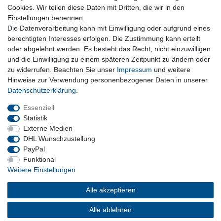
Lieferzeit etwa 1 bis 3 Werktage
Cookies. Wir teilen diese Daten mit Dritten, die wir in den
Einstellungen benennen.
Die Datenverarbeitung kann mit Einwilligung oder aufgrund eines
Kostenloser Versand ab 199 EURO Warenwert
berechtigten Interesses erfolgen. Die Zustimmung kann erteilt
oder abgelehnt werden. Es besteht das Recht, nicht einzuwilligen
30 Tage Rückgaberecht
und die Einwilligung zu einem späteren Zeitpunkt zu ändern oder
zu widerrufen. Beachten Sie unser
Impressum
und weitere
Hinweise zur Verwendung personenbezogener Daten in unserer
Daten­schutz­erklärung
.
sichere Bezahlverfahren
Essenziell
Statistik
Externe Medien
DHL Wunschzustellung
PayPal
Funktional
Weitere Einstellungen
Alle akzeptieren
Barrierefreiheitserklärung
Widerrufsrecht
Vertrag widerrufen
Impressum
Datenschutzerklärung
AGB
Alle ablehnen
Kontakt
Versand und Kosten
Über uns