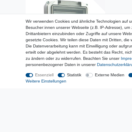
Wir verwenden Cookies und ähnliche Technologien auf 
Besucher:innen unserer Webseite (z.B. IP-Adresse), um z
Drittanbietern einzubinden oder Zugriffe auf unsere Webs
gesetzte Cookies. Wir teilen diese Daten mit Dritten, die
Die Datenverarbeitung kann mit Einwilligung oder aufgru
erteilt oder abgelehnt werden. Es besteht das Recht, nich
zu ändern oder zu widerrufen. Beachten Sie unser
Impr
personenbezogener Daten in unserer
Daten­schutz­erklä
Essenziell
Statistik
Externe Medien
[Paket] Wandverteiler 2x16A CEE / 3x230V ohne
Absicherung
Weitere Einstellungen
65,35 € *
*
inkl. ges. MwSt.
zzgl.
Versandkosten
Lieferzeit etwa 1 bis 3 Werktage