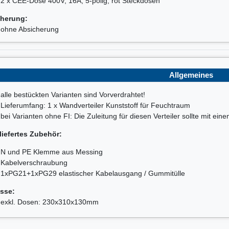
2 x CEE-Dose 400V, 16A, 5-polig, rot Steckdosen
herung:
ohne Absicherung
Allgemeines
alle bestückten Varianten sind Vorverdrahtet!
Lieferumfang: 1 x Wandverteiler Kunststoff für Feuchtraum
bei Varianten ohne FI: Die Zuleitung für diesen Verteiler sollte mit ei
liefertes Zubehör:
N und PE Klemme aus Messing
Kabelverschraubung
1xPG21+1xPG29 elastischer Kabelausgang / Gummitülle
sse:
exkl. Dosen: 230x310x130mm