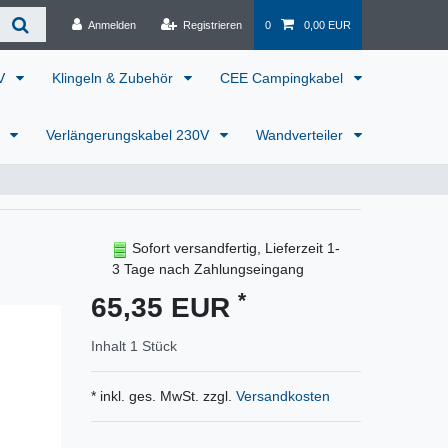
Anmelden
Registrieren
0
0,00 EUR
0V
Klingeln & Zubehör
CEE Campingkabel
r
Verlängerungskabel 230V
Wandverteiler
Sofort versandfertig, Lieferzeit 1-
3 Tage nach Zahlungseingang
*
65,35 EUR
Inhalt
1
Stück
* inkl. ges. MwSt. zzgl.
Versandkosten