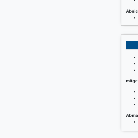
Absic
mitge
Abma