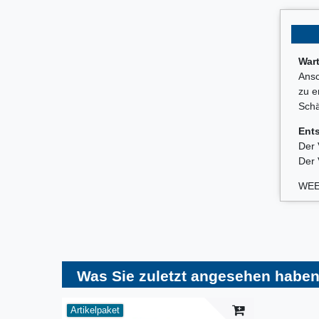
War
Ansc
zu e
Schä
Ent
Der 
Der 
WEE
Was Sie zuletzt angesehen haben
Artikelpaket