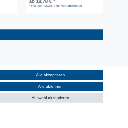
ab 18,78 € *
ab 28,
*
inkl. ges. MwSt.
zzgl.
Versandkosten
*
inkl. ge
Alle akzeptieren
Alle ablehnen
Auswahl akzeptieren