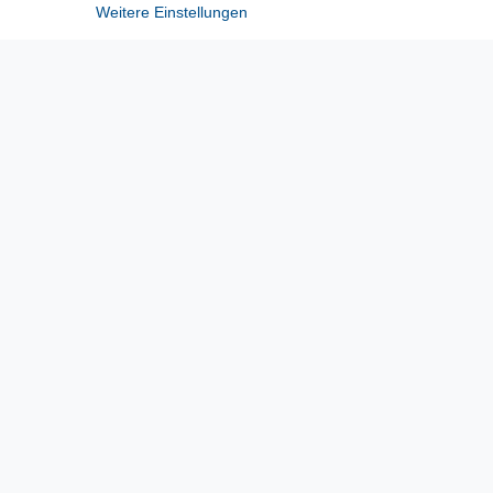
Stecker auf 3x32A mit Zuleitung 0823
Weitere Einstellungen
60,78 € *
*
inkl. ges. MwSt.
zzgl.
Versandkosten
Lieferzeit etwa 1 bis 3 Werktage
Sicherheit
Barrierefreiheitserklärung
Widerrufsrecht