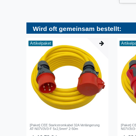
Wird oft gemeinsam bestellt:
Artikelpaket
Artikelp
[Paket] CEE Starkstromkabel 32A Verlängerung
[Paket] C
AT-N07V3V3-F 5x2,5mm² 2-50m
N07V3V3-