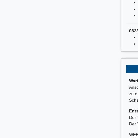
082
War
Ansc
zu e
Schä
Ent
Der 
Der 
WEE