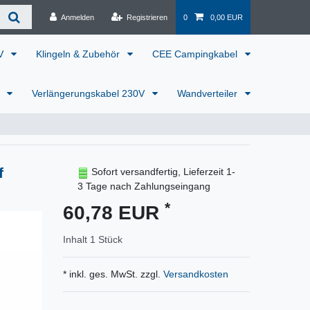
Anmelden
Registrieren
0
0,00 EUR
0V
Klingeln & Zubehör
CEE Campingkabel
r
Verlängerungskabel 230V
Wandverteiler
f
Sofort versandfertig, Lieferzeit 1-
3 Tage nach Zahlungseingang
*
60,78 EUR
Inhalt
1
Stück
* inkl. ges. MwSt. zzgl.
Versandkosten