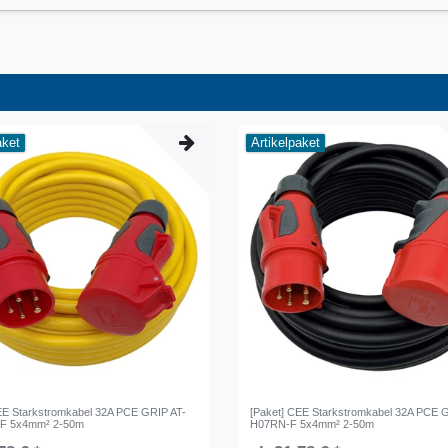
aket
Artikelpaket
EE Starkstromkabel 32A PCE GRIP AT-
[Paket] CEE Starkstromkabel 32A PCE 
F 5x4mm² 2-50m
H07RN-F 5x4mm² 2-50m