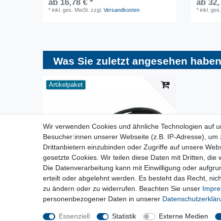
ab 16,78 € *
ab 32,
*
inkl. ges. MwSt.
zzgl.
Versandkosten
*
inkl. ges
Was Sie zuletzt angesehen haben
Artikelpaket
Wir verwenden Cookies und ähnliche Technologien auf 
Besucher:innen unserer Webseite (z.B. IP-Adresse), um z
Drittanbietern einzubinden oder Zugriffe auf unsere Webs
gesetzte Cookies. Wir teilen diese Daten mit Dritten, die
Die Datenverarbeitung kann mit Einwilligung oder aufgru
erteilt oder abgelehnt werden. Es besteht das Recht, nich
zu ändern oder zu widerrufen. Beachten Sie unser
Impr
personenbezogener Daten in unserer
Daten­schutz­erklä
Essenziell
Statistik
Externe Medien
[Paket] CEE Adapter Baustromverteiler / 32A