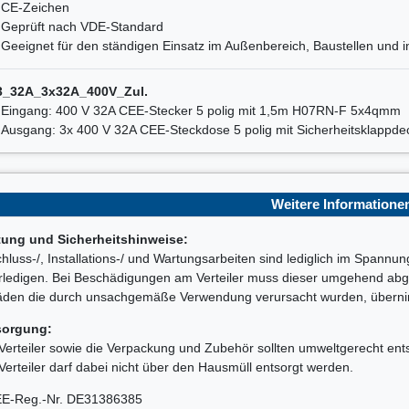
CE-Zeichen
Geprüft nach VDE-Standard
Geeignet für den ständigen Einsatz im Außenbereich, Baustellen und in
3_32A_3x32A_400V_Zul.
Eingang: 400 V 32A CEE-Stecker 5 polig mit 1,5m H07RN-F 5x4qmm
Ausgang: 3x 400 V 32A CEE-Steckdose 5 polig mit Sicherheitsklappde
Weitere Informatione
tung und Sicherheitshinweise:
hluss-/, Installations-/ und Wartungsarbeiten sind lediglich im Spannu
rledigen. Bei Beschädigungen am Verteiler muss dieser umgehend abge
den die durch unsachgemäße Verwendung verursacht wurden, übernimm
sorgung:
Verteiler sowie die Verpackung und Zubehör sollten umweltgerecht ent
Verteiler darf dabei nicht über den Hausmüll entsorgt werden.
E-Reg.-Nr. DE31386385