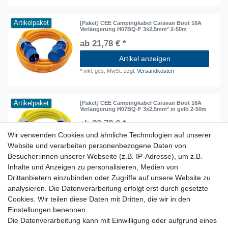
Artikelpaket
[Paket] CEE Campingkabel Caravan Boot 16A
Verlängerung H07BQ-F 3x2,5mm² 2-50m
ab 21,78 € *
Artikel anzeigen
*
inkl. ges. MwSt.
zzgl.
Versandkosten
Artikelpaket
[Paket] CEE Campingkabel Caravan Boot 16A
Verlängerung H07BQ-F 3x2,5mm² in gelb 2-50m
ab 22,78 € *
Wir verwenden Cookies und ähnliche Technologien auf unserer
Artikel anzeigen
Website und verarbeiten personenbezogene Daten von
*
inkl. ges. MwSt.
zzgl.
Versandkosten
Besucher:innen unserer Webseite (z.B. IP-Adresse), um z.B.
Inhalte und Anzeigen zu personalisieren, Medien von
Drittanbietern einzubinden oder Zugriffe auf unsere Website zu
analysieren. Die Datenverarbeitung erfolgt erst durch gesetzte
Lieferzeit etwa 1 bis 3 Werktage
Cookies. Wir teilen diese Daten mit Dritten, die wir in den
Einstellungen benennen.
Die Datenverarbeitung kann mit Einwilligung oder aufgrund eines
Kostenloser Versand ab 199 EURO Warenwert