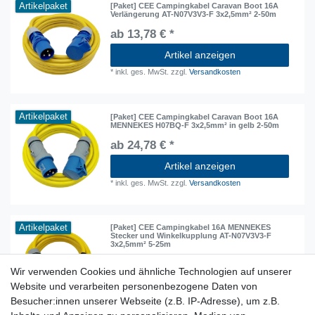
Artikelpaket
[Paket] CEE Campingkabel Caravan Boot 16A
Verlängerung AT-N07V3V3-F 3x2,5mm² 2-50m
ab 13,78 € *
Artikel anzeigen
*
inkl. ges. MwSt.
zzgl.
Versandkosten
Artikelpaket
[Paket] CEE Campingkabel Caravan Boot 16A
MENNEKES H07BQ-F 3x2,5mm² in gelb 2-50m
ab 24,78 € *
Artikel anzeigen
*
inkl. ges. MwSt.
zzgl.
Versandkosten
Artikelpaket
[Paket] CEE Campingkabel 16A MENNEKES
Stecker und Winkelkupplung AT-N07V3V3-F
3x2,5mm² 5-25m
ab 29,78 € *
Wir verwenden Cookies und ähnliche Technologien auf unserer
Artikel anzeigen
Website und verarbeiten personenbezogene Daten von
*
inkl. ges. MwSt.
zzgl.
Versandkosten
Besucher:innen unserer Webseite (z.B. IP-Adresse), um z.B.