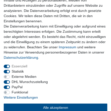
Inhalte und Anzeigen zu personalisieren, Medien von
Drittanbietern einzubinden oder Zugriffe auf unsere Website zu
analysieren. Die Datenverarbeitung erfolgt erst durch gesetzte
Lieferzeit etwa 1 bis 3 Werktage
Cookies. Wir teilen diese Daten mit Dritten, die wir in den
Einstellungen benennen.
Die Datenverarbeitung kann mit Einwilligung oder aufgrund eines
Kostenloser Versand ab 199 EURO Warenwert
berechtigten Interesses erfolgen. Die Zustimmung kann erteilt
oder abgelehnt werden. Es besteht das Recht, nicht einzuwilligen
30 Tage Rückgaberecht
und die Einwilligung zu einem späteren Zeitpunkt zu ändern oder
zu widerrufen. Beachten Sie unser
Impressum
und weitere
Hinweise zur Verwendung personenbezogener Daten in unserer
Daten­schutz­erklärung
.
sichere Bezahlverfahren
Essenziell
Statistik
Externe Medien
DHL Wunschzustellung
PayPal
Funktional
Weitere Einstellungen
Alle akzeptieren
Barrierefreiheitserklärung
Widerrufsrecht