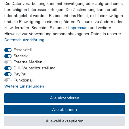
Die Datenverarbeitung kann mit Einwilligung oder aufgrund eines
Kostenloser Versand ab 199 EURO Warenwert
berechtigten Interesses erfolgen. Die Zustimmung kann erteilt
oder abgelehnt werden. Es besteht das Recht, nicht einzuwilligen
30 Tage Rückgaberecht
und die Einwilligung zu einem späteren Zeitpunkt zu ändern oder
zu widerrufen. Beachten Sie unser
Impressum
und weitere
Hinweise zur Verwendung personenbezogener Daten in unserer
Daten­schutz­erklärung
.
sichere Bezahlverfahren
Essenziell
Statistik
Externe Medien
DHL Wunschzustellung
PayPal
Funktional
Weitere Einstellungen
Alle akzeptieren
Barrierefreiheitserklärung
Widerrufsrecht
Vertrag widerrufen
Impressum
Datenschutzerklärung
AGB
Alle ablehnen
Kontakt
Versand und Kosten
Über uns
Auswahl akzeptieren