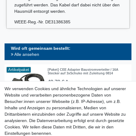
zugeführt werden. Das Kabel darf dabei nicht über den
Hausmüll entsorgt werden.
WEEE-Reg.-Nr. DE31386385
Wird oft gemeinsam bestellt:
Alle ansehen
Artikelpaket
[Paket] CEE Adapter Baustromverteiler / 16A
Stecker auf 3xSchuko mit Zuleitung 0814
48,78 € *
Wir verwenden Cookies und ähnliche Technologien auf unserer
In den Warenkorb
Website und verarbeiten personenbezogene Daten von
*
inkl. ges. MwSt.
zzgl.
Versandkosten
Besucher:innen unserer Webseite (z.B. IP-Adresse), um z.B.
Inhalte und Anzeigen zu personalisieren, Medien von
Drittanbietern einzubinden oder Zugriffe auf unsere Website zu
analysieren. Die Datenverarbeitung erfolgt erst durch gesetzte
Lieferzeit etwa 1 bis 3 Werktage
Cookies. Wir teilen diese Daten mit Dritten, die wir in den
Einstellungen benennen.