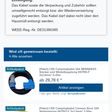
Das Kabel sowie die Verpackung und Zubehör sollten
umweltgerecht entsorgt bzw. der Wiederverwertung
zugeführt werden. Das Kabel darf dabei nicht über den
Hausmüll entsorgt werden.
WEEE-Reg.-Nr. DE31386385
Wird oft gemeinsam bestellt:
Alle ansehen
Artikelpaket
[Paket] CEE Campingkabel 16A MENNEKES
Stecker und Winkelkupplung H07RN-F
3x2,5mm² 5-25m
ab 29,78 € *
Artikel anzeigen
*
inkl. ges. MwSt.
zzgl.
Versandkosten
Artikelpaket
[Paket] CEE Campingkabel Caravan Boot 16A
Verlängerung H07BQ-F 3x2,5mm² 2-50m