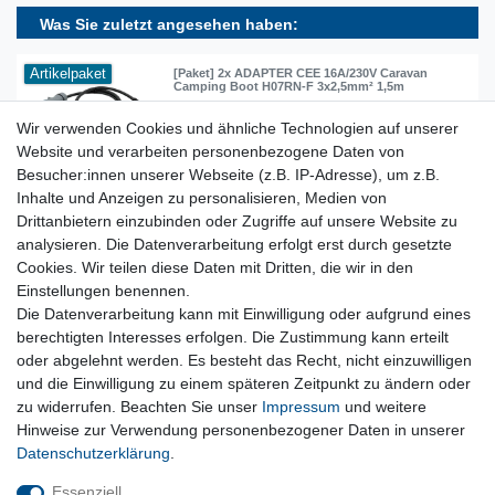
Was Sie zuletzt angesehen haben:
Artikelpaket
[Paket] 2x ADAPTER CEE 16A/230V Caravan
Camping Boot H07RN-F 3x2,5mm² 1,5m
18,39 € *
Wir verwenden Cookies und ähnliche Technologien auf unserer
In den Warenkorb
Website und verarbeiten personenbezogene Daten von
Besucher:innen unserer Webseite (z.B. IP-Adresse), um z.B.
*
inkl. ges. MwSt.
zzgl.
Versandkosten
Inhalte und Anzeigen zu personalisieren, Medien von
Drittanbietern einzubinden oder Zugriffe auf unsere Website zu
analysieren. Die Datenverarbeitung erfolgt erst durch gesetzte
Lieferzeit etwa 1 bis 3 Werktage
Cookies. Wir teilen diese Daten mit Dritten, die wir in den
Einstellungen benennen.
Die Datenverarbeitung kann mit Einwilligung oder aufgrund eines
Kostenloser Versand ab 199 EURO Warenwert
berechtigten Interesses erfolgen. Die Zustimmung kann erteilt
oder abgelehnt werden. Es besteht das Recht, nicht einzuwilligen
30 Tage Rückgaberecht
und die Einwilligung zu einem späteren Zeitpunkt zu ändern oder
zu widerrufen. Beachten Sie unser
Impressum
und weitere
Hinweise zur Verwendung personenbezogener Daten in unserer
Daten­schutz­erklärung
.
sichere Bezahlverfahren
Essenziell