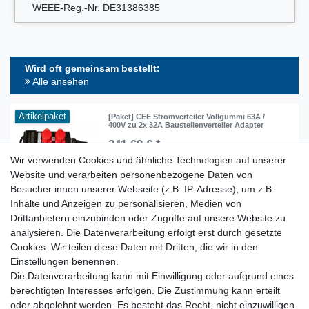
WEEE-Reg.-Nr. DE31386385
Wird oft gemeinsam bestellt:
Alle ansehen
Artikelpaket
[Paket] CEE Stromverteiler Vollgummi 63A /
400V zu 2x 32A Baustellenverteiler Adapter
241,69 € *
Wir verwenden Cookies und ähnliche Technologien auf unserer
In den Warenkorb
Website und verarbeiten personenbezogene Daten von
*
inkl. ges. MwSt.
zzgl.
Versandkosten
Besucher:innen unserer Webseite (z.B. IP-Adresse), um z.B.
Inhalte und Anzeigen zu personalisieren, Medien von
Drittanbietern einzubinden oder Zugriffe auf unsere Website zu
analysieren. Die Datenverarbeitung erfolgt erst durch gesetzte
Lieferzeit etwa 1 bis 3 Werktage
Cookies. Wir teilen diese Daten mit Dritten, die wir in den
Einstellungen benennen.
Die Datenverarbeitung kann mit Einwilligung oder aufgrund eines
Kostenloser Versand ab 199 EURO Warenwert
berechtigten Interesses erfolgen. Die Zustimmung kann erteilt
oder abgelehnt werden. Es besteht das Recht, nicht einzuwilligen