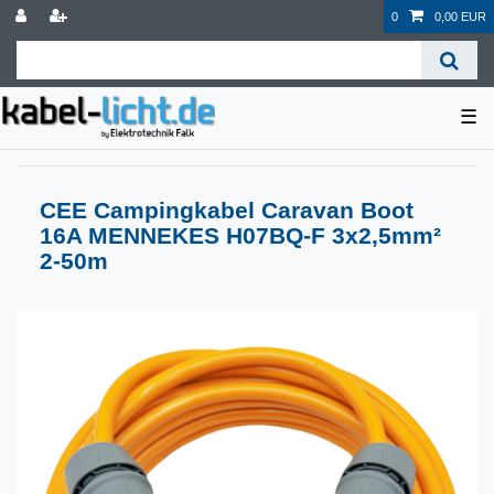
0
0,00 EUR
☰
CEE Campingkabel Caravan Boot
16A MENNEKES H07BQ-F 3x2,5mm²
2-50m