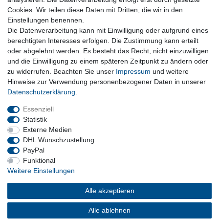
Lieferzeit etwa 1 bis 3 Werktage
Cookies. Wir teilen diese Daten mit Dritten, die wir in den
Einstellungen benennen.
Die Datenverarbeitung kann mit Einwilligung oder aufgrund eines
Kostenloser Versand ab 199 EURO Warenwert
berechtigten Interesses erfolgen. Die Zustimmung kann erteilt
oder abgelehnt werden. Es besteht das Recht, nicht einzuwilligen
30 Tage Rückgaberecht
und die Einwilligung zu einem späteren Zeitpunkt zu ändern oder
zu widerrufen. Beachten Sie unser
Impressum
und weitere
Hinweise zur Verwendung personenbezogener Daten in unserer
Daten­schutz­erklärung
.
sichere Bezahlverfahren
Essenziell
Statistik
Externe Medien
DHL Wunschzustellung
PayPal
Funktional
Weitere Einstellungen
Alle akzeptieren
Barrierefreiheitserklärung
Widerrufsrecht
Vertrag widerrufen
Impressum
Datenschutzerklärung
AGB
Alle ablehnen
Kontakt
Versand und Kosten
Über uns