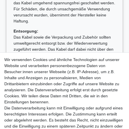
das Kabel umgehend spannungsfrei geschaltet werden.
Für Schäden, die durch unsachgemäße Verwendung
verursacht wurden, übernimmt der Hersteller keine
Haftung.
Entsorgung:
Das Kabel sowie die Verpackung und Zubehör sollten
umweltgerecht entsorgt bzw. der Wiederverwertung
zugeführt werden. Das Kabel darf dabei nicht über den
Hausmüll entsorgt werden.
Wir verwenden Cookies und ähnliche Technologien auf unserer
WEEE-Reg.-Nr. DE31386385
Website und verarbeiten personenbezogene Daten von
Besucher:innen unserer Webseite (z.B. IP-Adresse), um z.B.
Inhalte und Anzeigen zu personalisieren, Medien von
Drittanbietern einzubinden oder Zugriffe auf unsere Website zu
analysieren. Die Datenverarbeitung erfolgt erst durch gesetzte
Lieferzeit etwa 1 bis 3 Werktage
Cookies. Wir teilen diese Daten mit Dritten, die wir in den
Einstellungen benennen.
Die Datenverarbeitung kann mit Einwilligung oder aufgrund eines
Kostenloser Versand ab 199 EURO Warenwert
berechtigten Interesses erfolgen. Die Zustimmung kann erteilt
oder abgelehnt werden. Es besteht das Recht, nicht einzuwilligen
30 Tage Rückgaberecht
und die Einwilligung zu einem späteren Zeitpunkt zu ändern oder