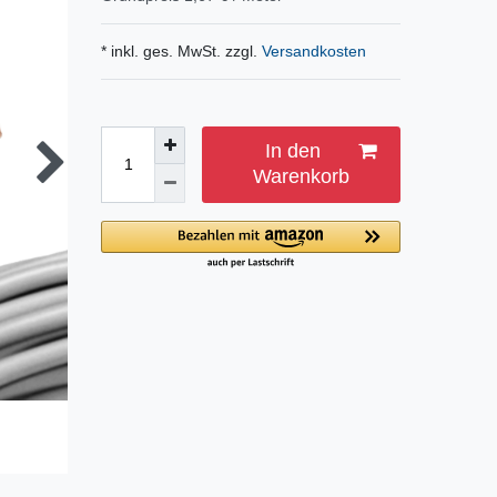
* inkl. ges. MwSt. zzgl.
Versandkosten
In den
Warenkorb