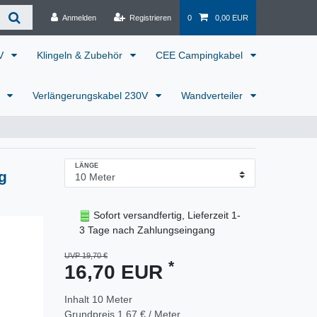
Anmelden
Registrieren
0
0,00 EUR
0V
Klingeln & Zubehör
CEE Campingkabel
r
Verlängerungskabel 230V
Wandverteiler
LÄNGE
g
Sofort versandfertig, Lieferzeit 1-
3 Tage nach Zahlungseingang
UVP 19,70 €
*
16,70 EUR
Inhalt
10
Meter
Grundpreis
1,67 € / Meter