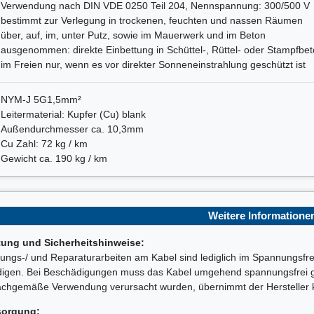
Verwendung nach DIN VDE 0250 Teil 204, Nennspannung: 300/500 V
bestimmt zur Verlegung in trockenen, feuchten und nassen Räumen
über, auf, im, unter Putz, sowie im Mauerwerk und im Beton
ausgenommen: direkte Einbettung in Schüttel-, Rüttel- oder Stampfbe
im Freien nur, wenn es vor direkter Sonneneinstrahlung geschützt ist
NYM-J 5G1,5mm²
Leitermaterial: Kupfer (Cu) blank
Außendurchmesser ca. 10,3mm
Cu Zahl: 72 kg / km
Gewicht ca. 190 kg / km
Weitere Informatione
tung und Sicherheitshinweise:
ungs-/ und Reparaturarbeiten am Kabel sind lediglich im Spannungsfre
digen. Bei Beschädigungen muss das Kabel umgehend spannungsfrei g
chgemäße Verwendung verursacht wurden, übernimmt der Hersteller k
sorgung: