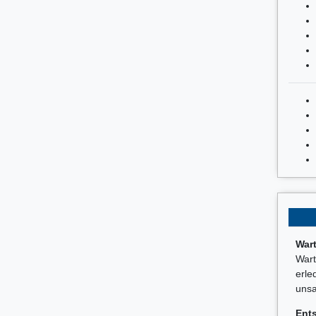
War
Wart
erle
unsa
Ent