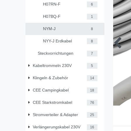
H07RN-F
6
H07BQ-F
1
NYM-J
8
NYY-J Erdkabel
8
Steckvorrichtungen
7
Kabeltrommeln 230V
5
Klingeln & Zubehör
14
CEE Campingkabel
18
CEE Starkstromkabel
76
Stromverteiler & Adapter
25
Verlängerungskabel 230V
16