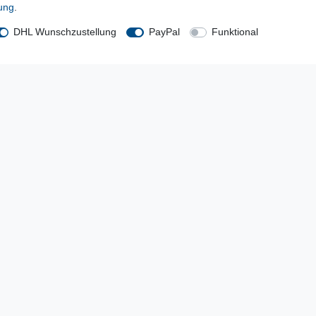
rung
.
DHL Wunschzustellung
PayPal
Funktional
Kostenloser Versand ab 199 EURO Warenwert
sichere Bezahlverfahren