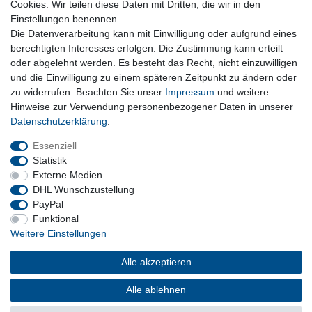
Lieferzeit etwa 1 bis 3 Werktage
Cookies. Wir teilen diese Daten mit Dritten, die wir in den
Einstellungen benennen.
Die Datenverarbeitung kann mit Einwilligung oder aufgrund eines
Kostenloser Versand ab 199 EURO Warenwert
berechtigten Interesses erfolgen. Die Zustimmung kann erteilt
oder abgelehnt werden. Es besteht das Recht, nicht einzuwilligen
30 Tage Rückgaberecht
und die Einwilligung zu einem späteren Zeitpunkt zu ändern oder
zu widerrufen. Beachten Sie unser
Impressum
und weitere
Hinweise zur Verwendung personenbezogener Daten in unserer
Daten­schutz­erklärung
.
sichere Bezahlverfahren
Essenziell
Statistik
Externe Medien
DHL Wunschzustellung
PayPal
Funktional
Weitere Einstellungen
Alle akzeptieren
Barrierefreiheitserklärung
Widerrufsrecht
Vertrag widerrufen
Impressum
Datenschutzerklärung
AGB
Alle ablehnen
Kontakt
Versand und Kosten
Über uns