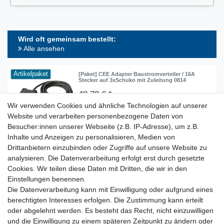
Wird oft gemeinsam bestellt:
Alle ansehen
Artikelpaket
[Paket] CEE Adapter Baustromverteiler / 16A
Stecker auf 3xSchuko mit Zuleitung 0814
48,78 € *
Wir verwenden Cookies und ähnliche Technologien auf unserer
In den Warenkorb
Website und verarbeiten personenbezogene Daten von
*
inkl. ges. MwSt.
zzgl.
Versandkosten
Besucher:innen unserer Webseite (z.B. IP-Adresse), um z.B.
Inhalte und Anzeigen zu personalisieren, Medien von
Drittanbietern einzubinden oder Zugriffe auf unsere Website zu
analysieren. Die Datenverarbeitung erfolgt erst durch gesetzte
Lieferzeit etwa 1 bis 3 Werktage
Cookies. Wir teilen diese Daten mit Dritten, die wir in den
Einstellungen benennen.
Die Datenverarbeitung kann mit Einwilligung oder aufgrund eines
Kostenloser Versand ab 199 EURO Warenwert
berechtigten Interesses erfolgen. Die Zustimmung kann erteilt
oder abgelehnt werden. Es besteht das Recht, nicht einzuwilligen
30 Tage Rückgaberecht
und die Einwilligung zu einem späteren Zeitpunkt zu ändern oder